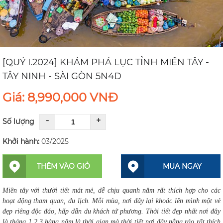
[QUÝ I.2024] KHÁM PHÁ LỤC TỈNH MIỀN TÂY -
TÂY NINH - SÀI GÒN 5N4D
Giá: 8,990,000 VNĐ
-
+
Số lượng
Khởi hành:
03/2025
THÊM VÀO GIỎ
MUA NGAY
Miền tây với thười tiết mát mẻ, dễ chịu quanh năm rất thích hợp cho các
hoạt động tham quan, du lịch. Mỗi mùa, nơi đây lại khoác lên mình một vẻ
đẹp riêng độc đáo, hấp dẫn du khách tứ phương. Thời tiết đẹp nhất nơi đây
là tháng 1,2,3 hàng năm là thời gian mà thời tiết nơi đây nắng ráo rất thích