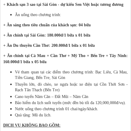
+
Khách sạn 3 sao tại Sài Gòn - dự kiến Sen Việt hoặc tương đương
Ăn uống theo chương trình:
+ Ăn sáng theo tiêu chuẩn của khách sạn: 04 bữa
+ Ăn chính tại Sài Gòn: 180.000đ/1 bữa x 01 bữa
+ Ăn Du thuyền Cần Thơ: 200.000đ/1 bữa x 01 bữa
+ Ăn chính tại Cà Mau + Cần Thơ + Mỹ Tho + Bến Tre + Tây Ninh:
160.000đ/1 bữa x 05 bữa
Vé tham quan tại các điểm theo chương trình: Bạc Liêu, Cà Mau,
Tiền Giang, Bến Tre, Sài Gòn
Thuyền lớn, đò chèo, xe ngựa hoặc xe điện tại Cồn Thới Sơn -
Rạch Tân Thạch (Bến Tre)
Cano tuyến Năm Căn – Đất Mũi – Năm Căn
Bảo hiểm du lịch suốt tuyến (mức đền bù tối đa 120,000,000đ/vụ).
Nước uống theo chương trình 01 chai/ngày/khách.
Quà tặng: Mũ du lịch.
DỊCH VỤ KHÔNG BAO GỒM
: