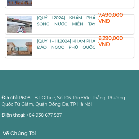
7,490,000
[QUÝ I.2024] KHÁM PHÁ
VNĐ
SÔNG NƯỚC MIỀN TÂY
4N3D
6,290,000
[QUÝ II - III.2024] KHÁM PHÁ
VNĐ
ĐẢO NGỌC PHÚ QUỐC
3N2D
Địa chỉ:
P608 - BT Office, Số 106 Tôn Đức Thắng, Phường
Quốc Tử Giám, Quận Đống Đa, TP Hà Nội
ĐIện thoại:
+84 938 677 587
Về Chúng Tôi