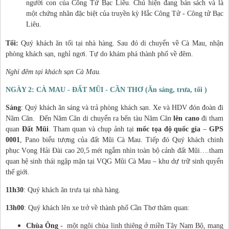
người con của Công Tử Bạc Liêu. Chú hiện đang bán sách và là
một chứng nhân đặc biệt của truyền kỳ Hắc Công Tử - Công tử Bạc
Liêu.
Tối:
Quý khách ăn tối tại nhà hàng. Sau đó di chuyển về Cà Mau, nhận
phòng khách sạn, nghỉ ngơi. Tự do khám phá thành phố về đêm.
Nghỉ đêm tại khách sạn Cà Mau.
NGÀY 2: CÀ MAU - ĐẤT MŨI - CẦN THƠ (Ăn sáng, trưa, tối )
Sáng
: Quý khách ăn sáng và trả phòng khách sạn. Xe và HDV đón đoàn đi
Năm Căn. Đến Năm Căn di chuyển ra bến tàu Năm Căn
lên cano
đi tham
quan
Đất Mũi
. Tham quan và chụp ảnh tại
mốc tọa độ quốc gia
–
GPS
0001
, Pano biểu tượng của đất Mũi Cà Mau. Tiếp đó Quý khách chinh
phục Vọng Hải Đài cao 20,5 mét ngắm nhìn toàn bộ cảnh đất Mũi….tham
quan hệ sinh thái ngập mặn tại VQG Mũi Cà Mau – khu dự trữ sinh quyển
thế giới.
11h30
: Quý khách ăn trưa tại nhà hàng.
13h00
: Quý khách lên xe trở về thành phố Cần Thơ thăm quan:
Chùa Ông
- một ngôi chùa linh thiêng ở miền Tây Nam Bộ, mang