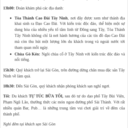
13h00:
Đoàn khám phá các địa danh:
Tòa Thánh Cao
Đ
à
i T
â
y Ninh
, nơi đây được xem như thánh địa
khai sinh ra Đạo Cao Đài. Với kiến trúc độc đáo, thể hiện một sự
dung hòa của nhiều yếu tố tâm linh từ Đông sang Tây, Tòa Thánh
Tây Ninh không chỉ là nơi hành hương của các tín đồ đạo Cao Đài
mà còn thu hút một lượng lớn du khách trong và ngoài nước tới
tham quan mỗi ngày.
Chùa Gò Kén:
Ngôi chùa cổ ở Tây Ninh với kiến trúc độc đáo và
nổi tiếng.
15h30:
Quý khách trở lại Sài Gòn, trên đường dừng chân mua đặc sản Tây
Ninh về làm quà.
18h30:
Đến Sài Gòn, quý khách nhận phòng khách sạn nghỉ ngơi.
Tối:
Du khách
TỰ TÚC BỮA TỐI
,
sau đó tự do dạo phố Tây Bùi Viện,
Phạm Ngũ Lão, thưởng thức các món ngon đường phố Sài Thành. Với rất
nhiều quán Bar, Pub… là những trung tâm vui chơi giải trí về đêm của
thành phố.
Nghỉ đêm tại khách sạn Sài Gòn