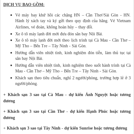
DỊCH VỤ BAO GỒM
:
Vé máy bay khứ hồi các chặng HN – Cần Thơ//Sài Gòn - HN.
Hành lý xách tay và ký gửi theo quy định của hãng. Vé Vietnam
Airlines, vé đoàn, không hoàn hủy – thay đổi.
Xe ô tô máy lạnh đời mới đưa đón sân bay Nội Bài.
Xe ô tô máy lạnh đời mới theo lịch trình tại Cà Mau - Cần Thơ –
Mỹ Tho – Bến Tre – Tây Ninh - Sài Gòn.
Hướng dẫn viên nhiệt tình, kinh nghiệm đón tiễn, làm thủ tục tại
sân bay Nội Bài.
Hướng dẫn viên nhiệt tình, kinh nghiệm theo suốt hành trình tại Cà
Mau - Cần Thơ – Mỹ Tho – Bến Tre – Tây Ninh - Sài Gòn.
Khách sạn theo tiêu chuẩn, nghỉ 2 người/phòng, trường hợp lẻ ở 3
người/phòng.
+ Khách sạn 3 sao tại Cà Mau - dự kiến Ánh Nguyệt hoặc tương
đương
+ Khách sạn 3 sao tại Cần Thơ - dự kiến Hạnh Phúc hoặc tương
đương
+
Khách sạn 3 sao tại Tây Ninh - dự kiến Sunrise hoặc tương đương