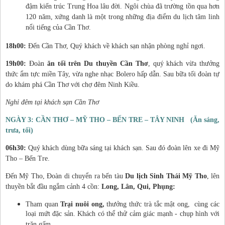
đậm kiến trúc Trung Hoa lâu đời. Ngôi chùa đã trường tồn qua hơn
120 năm, xứng danh là một trong những địa điểm du lịch tâm linh
nổi tiếng của Cần Thơ.
18h00:
Đến Cần Thơ, Quý khách về khách sạn nhận phòng nghỉ ngơi.
19h00:
Đoàn
ăn tối trên
Du thuyền Cần Thơ
, quý khách vừa thưởng
thức ẩm tực miền Tây, vừa nghe nhạc Bolero hấp dẫn. Sau bữa tối đoàn tự
do khám phá Cần Thơ với chợ đêm Ninh Kiều.
Nghỉ đêm tại khách sạn Cần Thơ
NGÀY 3: CẦN THƠ – MỸ THO – BẾN TRE – TÂY NINH (Ăn sáng,
trưa, tối)
06h30:
Quý khách dùng bữa sáng tại khách sạn. Sau đó đoàn lên xe đi Mỹ
Tho – Bến Tre.
Đến Mỹ Tho, Đoàn di chuyển ra bến tàu
Du lịch Sinh Thái Mỹ Tho
, lên
thuyền bắt đầu ngắm cảnh 4 cồn:
Long, Lân, Qui, Phụng:
Tham quan
Trại nuôi ong,
thưởng thức trà tắc mật ong, cùng các
loại mứt đặc sản. Khách có thể thử cảm giác mạnh - chụp hình với