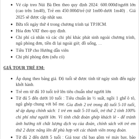
Vé cáp treo Núi Bà Đen theo quy định 2024: 600.000đ/người lớn
(cao trên 1m40), Trẻ em 450.000đ/trẻ (từ 1m00-dưới 1m40) . Giá
2025 sẽ được cập nhật sau.
Bữa tối ngày thứ 4 trong chương trình tại TP.HCM.
Hóa đơn VAT theo quy định.
Chi phí cá nhân và các chi phí khác phát sinh ngoài chương trình,
ngủ phòng đơn, tiền đi lại ngoài giờ, đồ uống, ...
Tiền TIP cho Hướng dẫn viên
Chi phí phòng đơn (nếu có)
GIÁ TOUR TRẺ EM:
Áp dụng theo bảng giá. Độ tuổi sẽ được tính từ ngày sinh đến ngày
khởi hành.
Trẻ em từ đủ 10 tuổi trở lên tiêu chuẩn như người lớn
Từ đủ 5 đến dưới 10 tuổi : Tiêu chuẩn ăn ½ suất, ngồi 1 ghế ô tô,
ngủ ghép chung với bố mẹ.
Gia đình 2 trẻ trong độ tuổi 5-10 tuổi,
sẽ áp dụng chính sách: 1 trẻ em suất 5-10 tuổi, trẻ thứ 2 tính 100%
chi phí như người lớn. Vì tính chất đoàn ghép khách lẻ - để tránh
ảnh hưởng tới chất lượng dịch vụ của đoàn, chính sách với trẻ em
thứ 2 được nâng lên để phù hợp với các thành viên trong đoàn.
Từ đủ 2 đến dưới 5 tuổi : Giá tour chỉ bao gồm vé máy bay, bảo