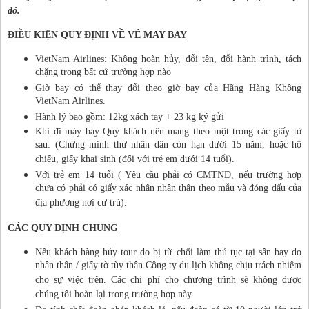
đó.
ĐIỀU KIỆN QUY ĐỊNH VỀ VÉ MAY BAY
VietNam Airlines: Không hoàn hủy, đổi tên, đổi hành trình, tách
chặng trong bất cứ trường hợp nào
Giờ bay có thể thay đổi theo giờ bay của Hãng Hàng Không
VietNam Airlines.
Hành lý bao gồm: 12kg xách tay + 23 kg ký gửi
Khi đi máy bay Quý khách nên mang theo một trong các giấy tờ
sau: (Chứng minh thư nhân dân còn hạn dưới 15 năm, hoặc hộ
chiếu, giấy khai sinh (đối với trẻ em dưới 14 tuổi).
Với trẻ em 14 tuổi ( Yêu cầu phải có CMTND, nếu trường hợp
chưa có phải có giấy xác nhận nhân thân theo mẫu và đóng dấu của
địa phương nơi cư trú).
CÁC QUY ĐỊNH CHUNG
Nếu khách hàng hủy tour do bị từ chối làm thủ tục tại sân bay do
nhân thân / giấy tờ tùy thân Công ty du lịch không chịu trách nhiệm
cho sự việc trên. Các chi phí cho chương trình sẽ không được
chúng tôi hoàn lại trong trường hợp này.