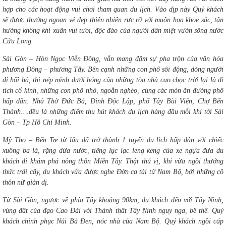
hợp cho các hoạt động vui chơi tham quan du lịch. Vào dịp này Quý khách
sẽ được thưởng ngoạn vẻ đẹp thiên nhiên rực rỡ với muôn hoa khoe sắc, tận
hưởng không khí xuân vui tươi, độc đáo của người dân miệt vườn sông nước
Cửu Long.
Sài Gòn – Hòn Ngọc Viễn Đông, vẫn mang đậm sự pha trộn của văn hóa
phương Đông – phương Tây. Bên cạnh những con phố sôi động, dòng người
đi hối hả, thì nép mình dưới bóng của những tòa nhà cao chọc trời lại là di
tích cổ kính, những con phố nhỏ, ngoằn nghèo, cùng các món ăn đường phố
hấp dẫn. Nhà Thờ Đức Bà, Dinh Độc Lập, phố Tây Bùi Viện, Chợ Bến
Thành….đều là những điểm thu hút khách du lịch hàng đầu mỗi khi tới Sài
Gòn – Tp Hồ Chí Minh.
Mỹ Tho – Bến Tre từ lâu đã trở thành 1 tuyến du lịch hấp dẫn với chiếc
xuồng ba lá, rặng dừa nước, tiếng lục lạc leng keng của xe ngựa đưa du
khách đi khám phá nông thôn Miền Tây. Thật thú vị, khi vừa ngồi thưởng
thức trái cây, du khách vừa được nghe Đờn ca tài tử Nam Bộ, bởi những cô
thôn nữ giản dị.
Từ Sài Gòn, ngược về phía Tây khoảng 90km, du khách đến với Tây Ninh,
vùng đất của đạo Cao Đài với Thánh thất Tây Ninh nguy nga, bề thế. Quý
khách chinh phục Núi Bà Đen, nóc nhà của Nam Bộ. Quý khách ngồi cáp