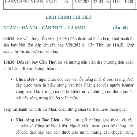
HANVCA//SGNHAN
5N4Đ
25
VN1203
22-03-25
1115 - 1330
LỊCH TRÌNH CHI TIẾT
NGÀY 1: HÀ NỘI – CẦN THƠ – CÀ MAU (Ăn tối)
08h15
: Xe và hướng dẫn viên (HDV) đón đoàn tại điểm hẹn, khởi hành đi
sân bay Nội Bài đáp chuyến bay
VN1203
đi Cần Thơ lúc
11h15
.
Quý
khách tự túc ăn trưa tại sân bay.
13h30
: Đến sân bay
Cần Thơ
, xe và hướng dẫn viên địa phương đón đoàn
khởi hành đi Sóc Trăng thăm quan:
Chùa Dơi
– ngôi chùa độc đáo và nổi tiếng nhất ở Sóc Trăng. Nơi
đây được xem là biểu tượng văn hóa Phật giáo của người Khmer
vùng này. Đặc trưng của nó là kiến trúc và những con dơi ngựa ăn
trái cây sống trong khuôn viên chùa.
Tiếp tục hành trình đi Cà Mau, đoàn dừng chân tại Bạc Liêu thăm quan:
Nhà công tử Bạc Liêu
- Nơi lưu giữ những giai thoại và câu
chuyện về Công tử Bạc Liêu. Ngoài việc tham quan hệ thống nhà
cổ độc đáo này bạn còn được xác minh những câu chuyện cùng