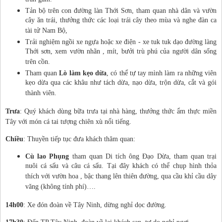
trăn gấm.
Tản bộ trên con đường làn Thới Sơn, tham quan nhà dân và vườn
cây ăn trái, thưởng thức các loại trái cây theo mùa và nghe đàn ca
tài tử Nam Bộ,
Trải nghiệm ngồi xe ngựa hoặc xe điện - xe tuk tuk dạo đường làng
Thới sơn, xem vườn nhãn , mít, bưởi trù phú của người dân sống
trên cồn.
Tham quan
Lò làm kẹo dừa
, có thể tự tay mình làm ra những viên
kẹo dừa qua các khâu như tách dừa, nạo dừa, trộn dừa, cắt và gói
thành viên.
Trưa
: Quý khách dùng bữa trưa tại nhà hàng, thưởng thức ẩm thực miền
Tây với món cá tai tượng chiên xù nổi tiếng.
Chiều
: Thuyền tiếp tục đưa khách thăm quan:
Cù lao Phụng
tham quan Di tích ông Đạo Dừa, tham quan trại
nuôi cá sấu và câu cá sấu. Tại đây khách có thể chụp hình thỏa
thích với vườn hoa , bậc thang lên thiên đường, qua cầu khỉ cầu dây
văng (không tính phí)….
14h00
: Xe đón đoàn về Tây Ninh, dừng nghỉ dọc đường.