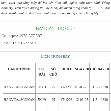
treo, vượt qua tầng mây để lên đến đỉnh núi, ngắm nhìn toàn cảnh Đông
Nam Bộ. Trên tuyến đường về Tây Ninh, du khách dừng chân tại Củ Chi, nơi
được mệnh danh là đất thép thành đồng trong kháng chiến chống Mỹ.
BẠN CẦN TRỢ GIÚP
Gọi ngay: 0938 677 587
CSKH: 0938 677 587
LỊCH TRÌNH BAY
HÀNH TRÌNH
ĐỘ
SỐ
SHCB ĐI
NGÀY ĐI
GIỜ BAY ĐI
DÀI
CHỖ
HANVCA//SGNHAN
5N4Đ
25
VN1203
01-03-25
1115 - 1330
HANVCA//SGNHAN
5N4Đ
25
VN1203
12-03-25
1115 - 1330