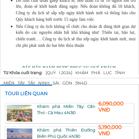
Do tính chất đoàn ghép khách lẻ, nếu đoàn có từ 10 người lớn trở
lên, đoàn sẽ khởi hành đúng ngày. Nếu đoàn không đủ 10 khách,
Công ty du lịch sẽ sắp xếp ngày khởi hành mới và thông báo cho
Qúy khách hàng biết trước 15 ngày làm việc.
Nếu Công ty du lịch không tổ chức cho đoàn đi đúng thời gian dự
kiến do các nguyên nhân bất khả kháng như: Thiên tai, bão lụt,
chiến tranh…. Công ty du lịch sẽ thu xếp ngày khởi hành mới, mọi
chi phí phát sinh do hai bên thỏa thuận
RẤT HÂN HẠNH ĐƯỢC PHỤC VỤ QUÝ KHÁCH
Từ Khóa cuối trang:
[QUÝ
I.2024]
KHÁM
PHÁ
LỤC
TỈNH
MIỀN
TÂY
TÂY
NINH
SÀI
GÒN
5N4D
TOUR LIÊN QUAN
6,090,000
Khám phá Miền Tây: Cần
VNĐ
Thơ - Cà Mau 4N3Đ
5,190,000
Khám phá Thiên Đường
VNĐ
Biển Phú Quốc 4N3Đ