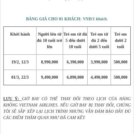
BẢNG GIÁ CHO 01 KHÁCH:
VNĐ/1 khách.
Khởi hành
Người lớn từ
Trẻ em từ đủ
Trẻ em từ
Trẻ em
đủ 10 tuổi trở
5 đến dưới
đủ 2 đến
dưới 2
lên
10 tuổi
dưới 5 tuổi
tuổi
19/2, 12/3
8,990
,000
6,
3
90,000
3,9
90,000
5
00,000
01/3, 22/3
9,
4
90,000
6,8
90,000
4,
4
90,000
5
00,000
LƯU Ý:
GIỜ BAY CÓ THỂ THAY ĐỔI THEO LỊCH CỦA HÀNG
KHÔNG VIETNAM AIRLINES. NẾU GIỜ BAY BỊ THAY ĐỔI, CHÚNG
TÔI SẼ SẮP XẾP LẠI LỊCH TRÌNH NHƯNG VẪN ĐẢM BẢO ĐẦY ĐỦ
CÁC ĐIỂM THĂM QUAN NHƯ ĐÃ CAM KẾT.