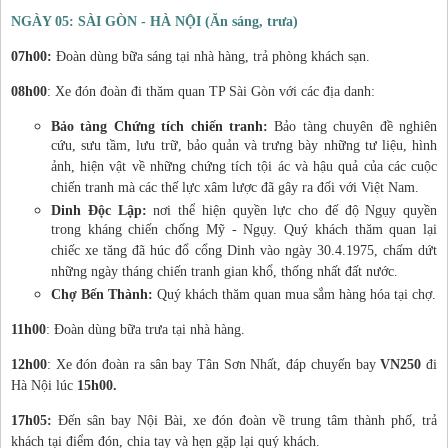
NGÀY 05: SÀI GÒN - HÀ NỘI (Ăn sáng, trưa)
07h00:
Đoàn dùng bữa sáng tại nhà hàng, trả phòng khách sạn.
08h00
: Xe đón đoàn đi thăm quan TP Sài Gòn với các địa danh:
Bảo tàng Chứng tích chiến tranh:
Bảo tàng chuyên đề nghiên
cứu, sưu tầm, lưu trữ, bảo quản và trưng bày những tư liệu, hình
ảnh, hiện vật về những chứng tích tội ác và hậu quả của các cuộc
chiến tranh mà các thế lực xâm lược đã gây ra đối với Việt Nam.
Dinh
Độ
c L
ậ
p:
nơi thể hiện quyền lực cho đế độ Ngụy quyền
trong kháng chiến chống Mỹ - Ngụy. Quý khách thăm quan lại
chiếc xe tăng đã húc đổ cổng Dinh vào ngày 30.4.1975, chấm dứt
những ngày tháng chiến tranh gian khổ, thống nhất đất nước.
Chợ Bến Thành:
Quý khách thăm quan mua sắm hàng hóa tại chợ.
11h00
: Đoàn dùng bữa trưa tại nhà hàng.
12h00
: Xe đón đoàn ra sân bay Tân Sơn Nhất, đáp chuyến bay
VN250
đi
Hà Nội lúc
15h00.
17h05:
Đến sân bay Nội Bài, xe đón đoàn về trung tâm thành phố, trả
khách tại điểm đón, chia tay và hẹn gặp lại quý khách.