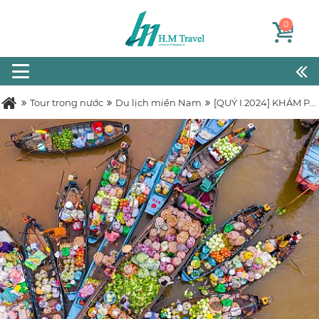
0
Tour trong nước
Du lịch miền Nam
[QUÝ I.2024] KHÁM PHÁ LỤC TỈNH MIỀN TÂY - TÂY NINH - SÀI GÒN 5N4D