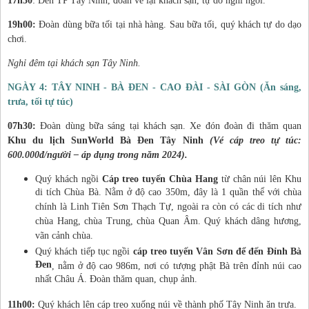
17h30
: Đến TP Tây Ninh, đoàn về lại khách sạn, tự do nghỉ ngơi.
19h00:
Đoàn dùng bữa tối tại nhà hàng. Sau bữa tối, quý khách tự do dạo
chơi.
Nghỉ đêm tại khách sạn Tây Ninh.
NGÀY 4: TÂY NINH - BÀ ĐEN - CAO ĐÀI - SÀI GÒN (Ăn sáng,
trưa, tối tự túc)
07h30:
Đoàn dùng bữa sáng tại khách sạn. Xe đón đoàn đi thăm quan
Khu du lịch SunWorld Bà Đen Tây Ninh
(Vé cáp treo tự túc:
600.000đ/người – áp dụng trong năm 2024).
Quý khách ngồi
C
á
p treo tuy
ế
n Ch
ù
a Hang
từ chân núi lên Khu
di tích Chùa Bà. Nằm ở độ cao 350m, đây là 1 quần thể với chùa
chính là Linh Tiên Sơn Thạch Tự, ngoài ra còn có các di tích như
chùa Hang, chùa Trung, chùa Quan Âm. Quý khách dâng hương,
vãn cảnh chùa.
Quý khách tiếp tục ngồi
cáp treo tuyến Vân Sơn để đến Đỉnh Bà
Đen
, nằm ở độ cao 986m, nơi có tượng phật Bà trên đỉnh núi cao
nhất Châu Á. Đoàn thăm quan, chụp ảnh.
11h00:
Quý khách lên cáp treo xuống núi về thành phố Tây Ninh ăn trưa.